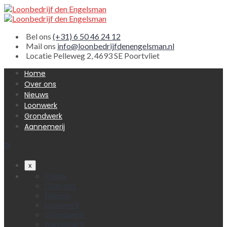
Bel ons
(+31) 6 50 46 24 12
Mail ons
info@loonbedrijfdenengelsman.nl
Locatie
Pelleweg 2, 4693 SE Poortvliet
Home
Over ons
Nieuws
Loonwerk
Grondwerk
Aannemerij
x
Home
Over ons
Nieuws
Loonwerk
Grondwerk
Aannemerij