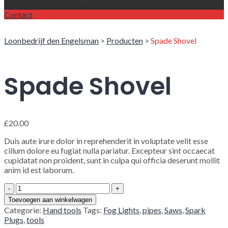
Contact
Loonbedrijf den Engelsman
>
Producten
>
Spade Shovel
Spade Shovel
£
20.00
Duis aute irure dolor in reprehenderit in voluptate velit esse
cillum dolore eu fugiat nulla pariatur. Excepteur sint occaecat
cupidatat non proident, sunt in culpa qui officia deserunt mollit
anim id est laborum.
Quantity
Toevoegen aan winkelwagen
Categorie:
Hand tools
Tags:
Fog Lights
,
pipes
,
Saws
,
Spark
Plugs
,
tools